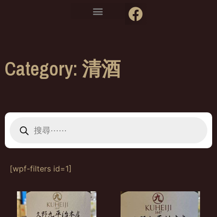
Category: 清酒
[wpf-filters id=1]