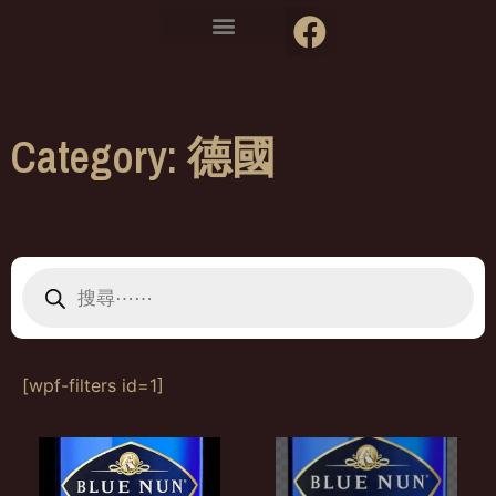
Category: 德國
[wpf-filters id=1]