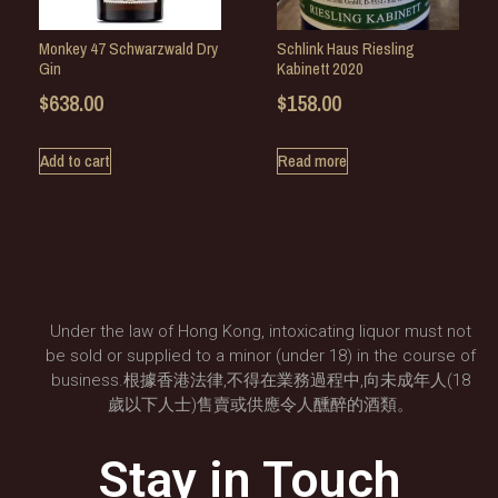
Monkey 47 Schwarzwald Dry
Schlink Haus Riesling
Gin
Kabinett 2020
$
638.00
$
158.00
Add to cart
Read more
Under the law of Hong Kong, intoxicating liquor must not
be sold or supplied to a minor (under 18) in the course of
business.根據香港法律,不得在業務過程中,向未成年人(18
歲以下人士)售賣或供應令人醺醉的酒類。
Stay in Touch