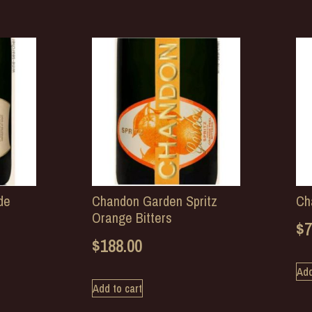
de
Chandon Garden Spritz
Ch
Orange Bitters
$
7
$
188.00
Add
Add to cart