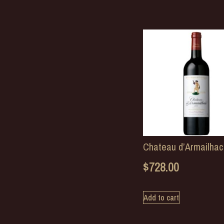
Chateau d’Armailhac
$
728.00
Add to cart