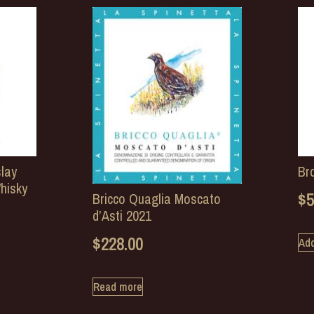
lay
Br
hisky
$
5
Bricco Quaglia Moscato
d’Asti 2021
$
228.00
Add
Read more