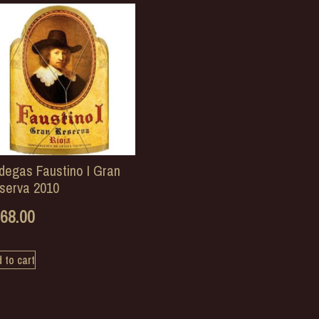
degas Faustino I Gran
serva 2010
68.00
 to cart