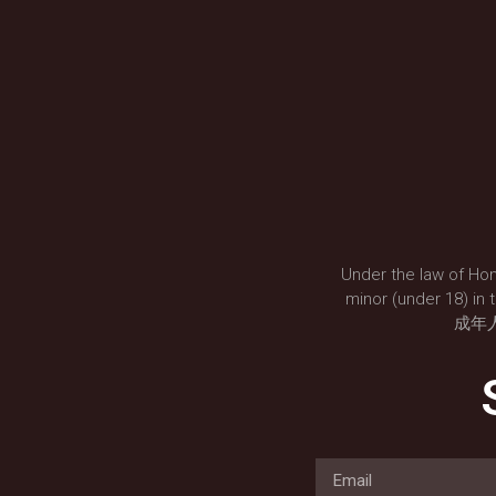
Under the law of Hon
minor (under 18
成年