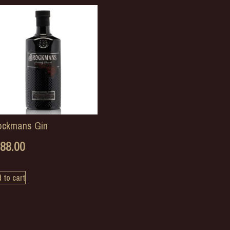
ockmans Gin
88.00
 to cart