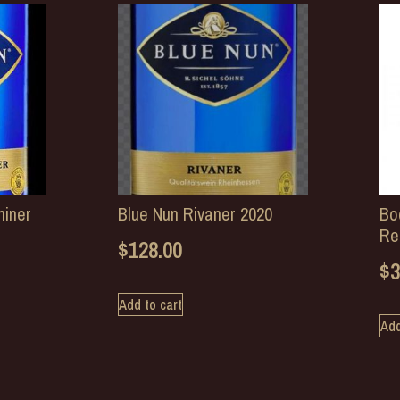
miner
Blue Nun Rivaner 2020
Bo
Re
$
128.00
$
3
Add to cart
Add