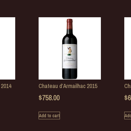
 2014
Chateau d’Armailhac 2015
Ch
$
758.00
$
6
Add to cart
Add