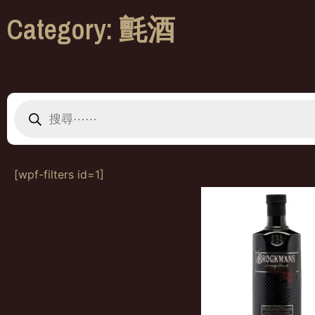
Category: 氈酒
[wpf-filters id=1]