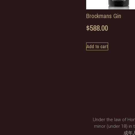
Brockmans Gin
$
588.00
Add to cart
Under the law of Hon
minor (under 18
成年