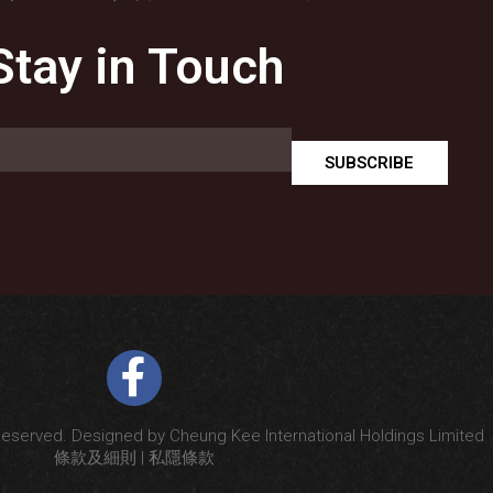
Stay in Touch
SUBSCRIBE
Reserved. Designed by Cheung Kee International Holdings Limited
條款及細則
|
私隱條款