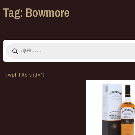
Tag: Bowmore
[wpf-filters id=1]