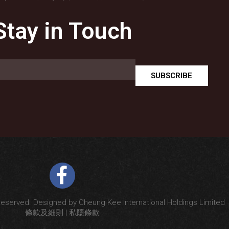
Stay in Touch
SUBSCRIBE
Reserved. Designed by Cheung Kee International Holdings Limited
條款及細則
|
私隱條款