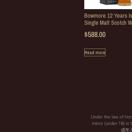
Bowmore 12 Years Is
Single Malt Scotch W
$
588.00
Read more
Under the law of Hon
minor (under 18
成年