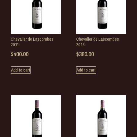
Chevalier de Lascombes
Chevalier de Lascombes
2011
2013
$
400.00
$
380.00
Add to cart
Add to cart