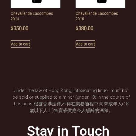
Chevalier de Lascombes
Chevalier de Lascombes
2014
2016
$
350.00
$
380.00
Add to cart
Add to cart
Under the law of Hong Kong, intoxicating liquor must not
be sold or supplied to a minor (under 18) in the course of
business.根據香港法律,不得在業務過程中,向未成年人(18
歲以下人士)售賣或供應令人醺醉的酒類。
Stay in Touch