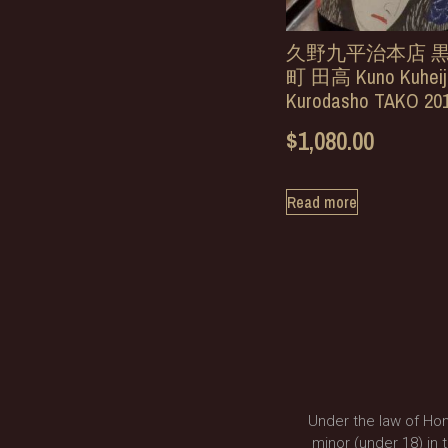
久野九平治本店 
町 田高 Kuno Kuheij
Kurodasho TAKO 20
$
1,080.00
Read more
Under the law of Hon
minor (under 18