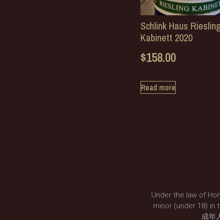
Schlink Haus Rieslin
Kabinett 2020
$
158.00
Read more
Under the law of Hon
minor (under 18
成年