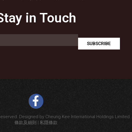
Stay in Touch
SUBSCRIBE
Reserved. Designed by Cheung Kee International Holdings Limited
條款及細則
|
私隱條款