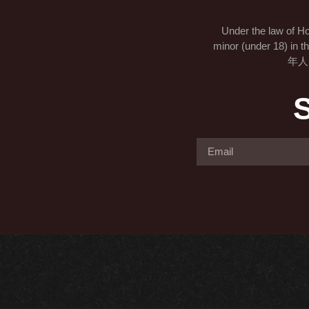
Under the law of Ho
minor (under 18
年人
S