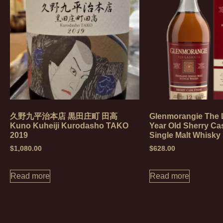
久野九平治本店 黒田庄町 田高
Glenmorangie The 
Kuno Kuheiji Kurodasho TAKO
Year Old Sherry Ca
2019
Single Malt Whisky
$
1,080.00
$
628.00
Read more
Read more