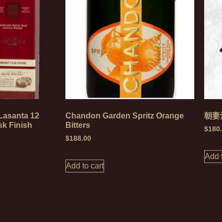
Lasanta 12
Chandon Garden Spritz Orange
朝妻
sk Finish
Bitters
$
180
$
188.00
Add t
Add to cart