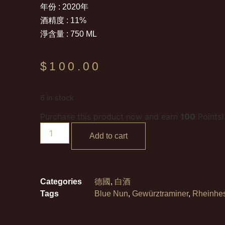
年份 : 2020年
酒精度 : 11%
淨含量 : 750 ML
$
100.00
6 in stock
Purchase this product now and earn
100
Points!
Add to cart
Categories
德國
,
白酒
Tags
Blue Nun
,
Gewürztraminer
,
Rheinhe