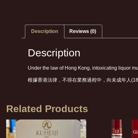
Description
Reviews (0)
Description
Under the law of Hong Kong, intoxicating liquor mus
根據香港法律，不得在業務過程中，向未成年人(1
Related Products