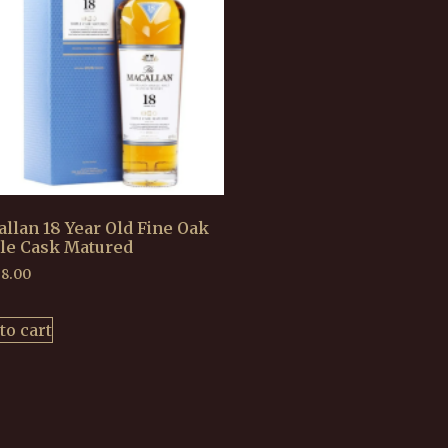
llan 18 Year Old Fine Oak
le Cask Matured
98.00
to cart