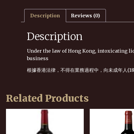
Description
Reviews (0)
Description
Under the law of Hong Kong, intoxicating liq
business
根據香港法律，不得在業務過程中，向未成年人(1
Related Products