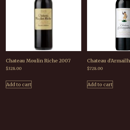
Chateau Moulin Riche 2007
Chateau d’Armailh
$
328.00
$
728.00
Add to cart
Add to cart