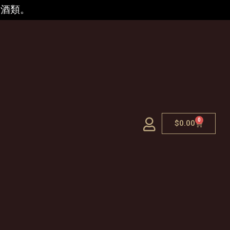
的酒類。
0
$
0.00