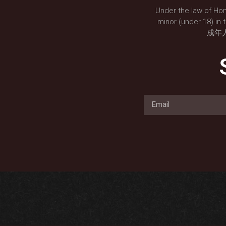
Under the law of Hon
minor (under 18
成年