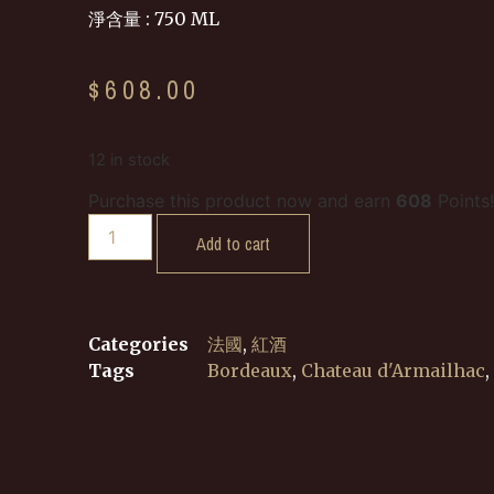
淨含量 : 750 ML
$
608.00
12 in stock
Purchase this product now and earn
608
Points!
Add to cart
Categories
法國
,
紅酒
Tags
Bordeaux
,
Chateau d'Armailhac
,