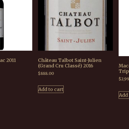
ac 2011
Château Talbot Saint-Julien
(Grand Cru Classé) 2016
Maca
Trip
$
888.00
$
2,9
Add to cart
Add 