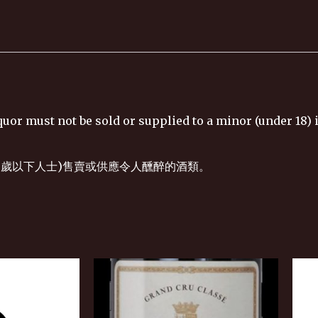
uor must not be sold or supplied to a minor (under 18) 
8歲以下人士)售賣或供應令人醺醉的酒類。