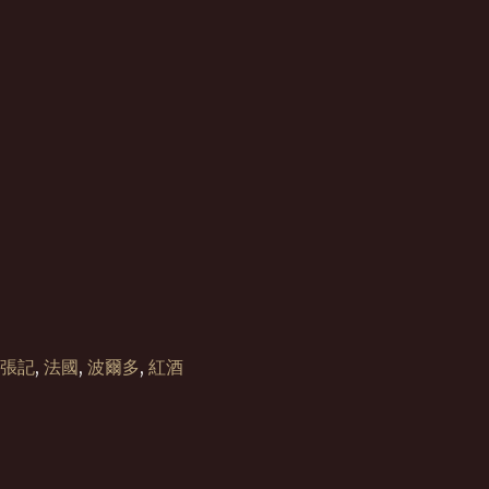
張記
,
法國
,
波爾多
,
紅酒