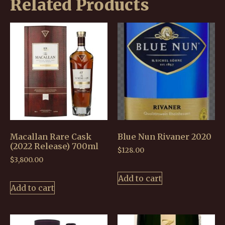
Related Products
Macallan Rare Cask
Blue Nun Rivaner 2020
(2022 Release) 700ml
$
128.00
$
3,800.00
Add to cart
Add to cart