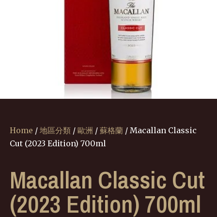
Home
/
地區分類
/
歐洲
/
蘇格蘭
/ Macallan Classic
Cut (2023 Edition) 700ml
Macallan Classic Cut
(2023 Edition) 700ml