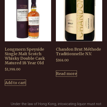
Longmorn Speyside
Chandon Brut Méthode
Single Malt Scotch
Traditionnelle N.V.
Whisky Double Cask
$
168.00
Matured 18 Year Old
$
1,398.00
Read more
Add to cart
Under the law of Hong Kong, intoxicating liquor must not