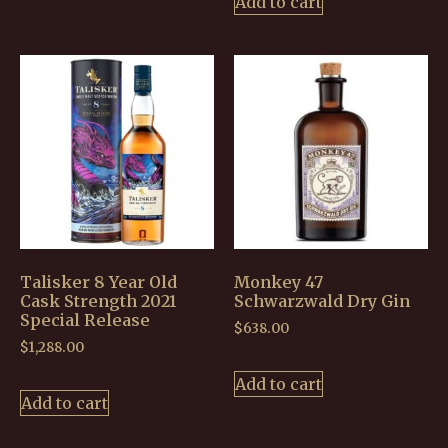
Add to cart
Talisker 8 Year Old
Monkey 47
Cask Strength 2021
Schwarzwald Dry Gin
Special Release
$
638.00
$
1,288.00
Add to cart
Add to cart