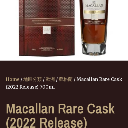
Home
/
地區分類
/
歐洲
/
蘇格蘭
/ Macallan Rare Cask
(2022 Release) 700ml
Macallan Rare Cask
(2022 Release)