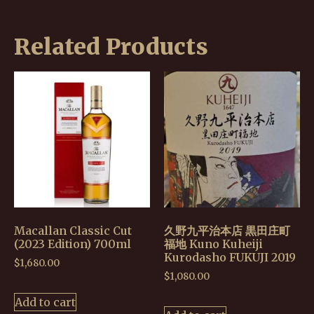
Related Products
Macallan Classic Cut
久野九平治本店 黒田庄町
(2023 Edition) 700ml
福地 Kuno Kuheiji
Kurodasho FUKUJI 2019
$
1,680.00
$
1,080.00
Add to cart