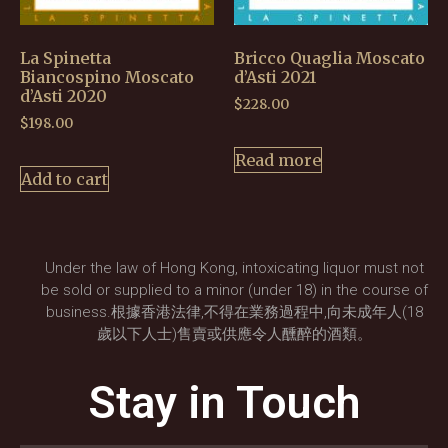
La Spinetta
Bricco Quaglia Moscato
Biancospino Moscato
d’Asti 2021
d’Asti 2020
$
228.00
$
198.00
Read more
Add to cart
Under the law of Hong Kong, intoxicating liquor must not
be sold or supplied to a minor (under 18) in the course of
business.根據香港法律,不得在業務過程中,向未成年人(18
歲以下人士)售賣或供應令人醺醉的酒類。
Stay in Touch