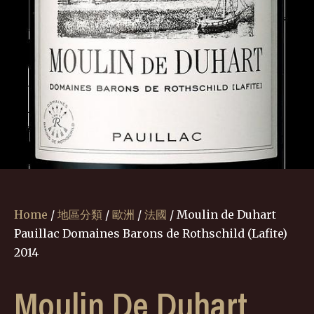
Home
/
地區分類
/
歐洲
/
法國
/ Moulin de Duhart
Pauillac Domaines Barons de Rothschild (Lafite)
2014
Moulin De Duhart