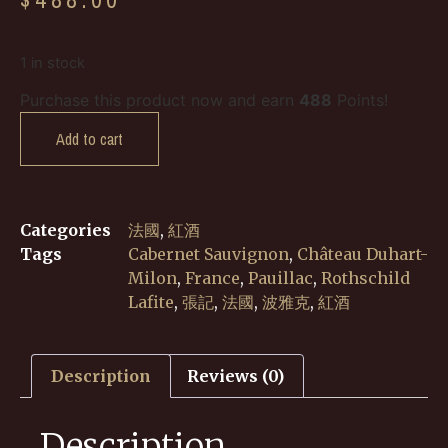
1 in stock
Purchase this product now and earn
488
Points!
Add to cart
Categories
法國
,
紅酒
Tags
Cabernet Sauvignon
,
Château Duhart-
Milon
,
France
,
Pauillac
,
Rothschild
Lafite
,
張記
,
法國
,
波雅克
,
紅酒
Description
Reviews (0)
Description