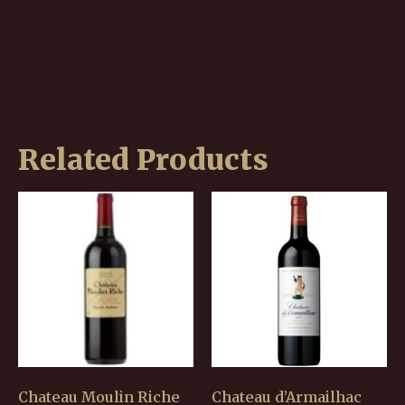
Related Products
Chateau Moulin Riche
Chateau d’Armailhac