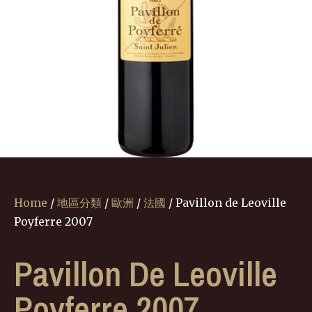
Home
/
地區分類
/
歐洲
/
法國
/ Pavillon de Leoville
Poyferre 2007
Pavillon De Leoville
Poyferre 2007