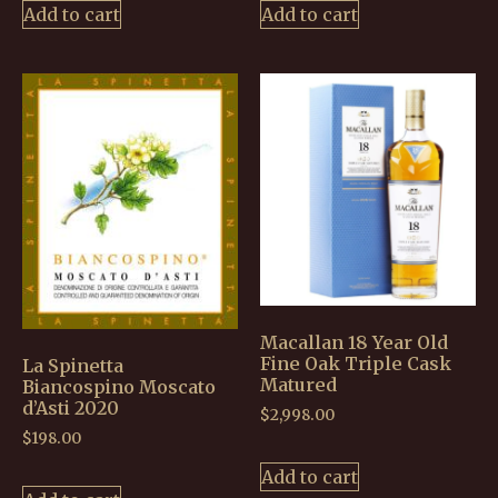
Add to cart
Add to cart
Macallan 18 Year Old
Fine Oak Triple Cask
La Spinetta
Matured
Biancospino Moscato
d’Asti 2020
$
2,998.00
$
198.00
Add to cart