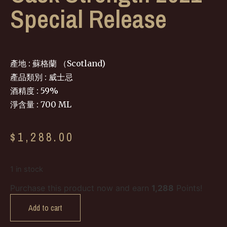
Special Release
產地 : 蘇格蘭 （Scotland)
產品類別 : 威士忌
酒精度 : 59%
淨含量 : 700 ML
$
1,288.00
1 in stock
Purchase this product now and earn
1,288
Points!
Add to cart