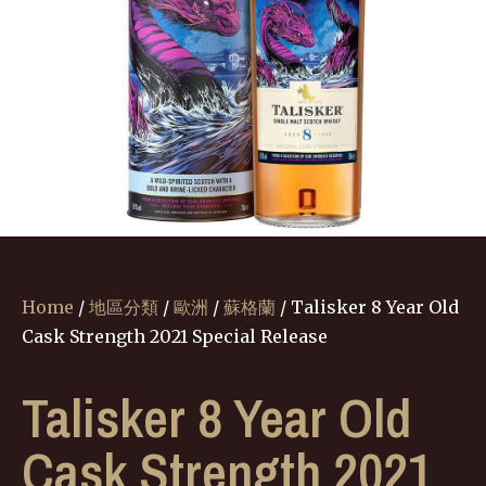
Home
/
地區分類
/
歐洲
/
蘇格蘭
/ Talisker 8 Year Old
Cask Strength 2021 Special Release
Talisker 8 Year Old
Cask Strength 2021