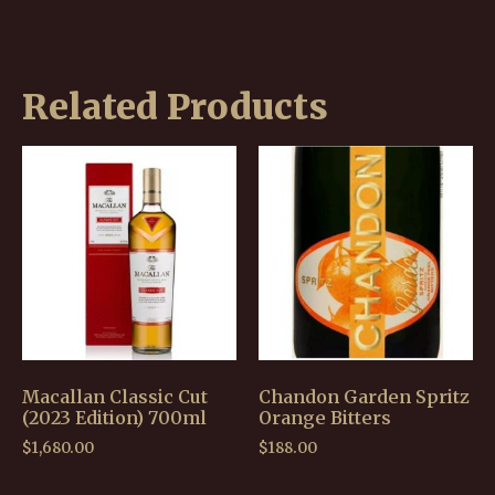
Related Products
Macallan Classic Cut
Chandon Garden Spritz
(2023 Edition) 700ml
Orange Bitters
$
1,680.00
$
188.00